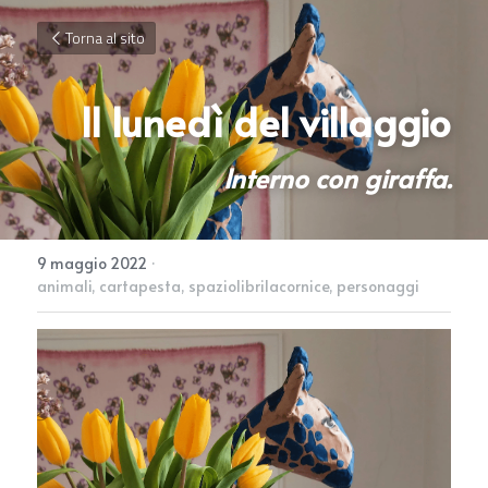
Torna al sito
Il lunedì del villaggio
Interno con giraffa.
9 maggio 2022
·
animali,
cartapesta,
spaziolibrilacornice,
personaggi