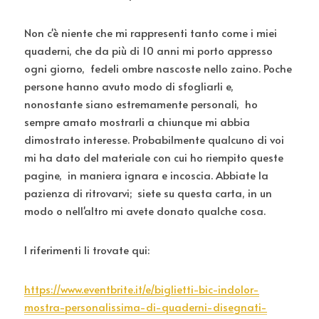
Non c'è niente che mi rappresenti tanto come i miei 
quaderni, che da più di 10 anni mi porto appresso 
ogni giorno,  fedeli ombre nascoste nello zaino. Poche 
persone hanno avuto modo di sfogliarli e,  
nonostante siano estremamente personali,  ho 
sempre amato mostrarli a chiunque mi abbia 
dimostrato interesse. Probabilmente qualcuno di voi 
mi ha dato del materiale con cui ho riempito queste 
pagine,  in maniera ignara e incoscia. Abbiate la 
pazienza di ritrovarvi;  siete su questa carta, in un 
modo o nell'altro mi avete donato qualche cosa.
I riferimenti li trovate qui: 
https://www.eventbrite.it/e/biglietti-bic-indolor-
mostra-personalissima-di-quaderni-disegnati-