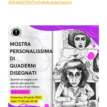
300462079167?aff=ebdssbdestsearch