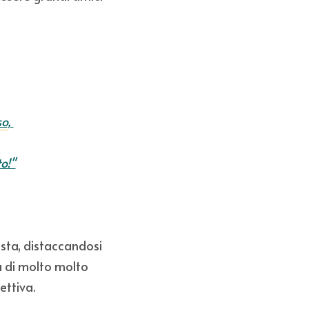
so
, 
o!"
esta, distaccandosi 
 di molto molto 
ettiva.