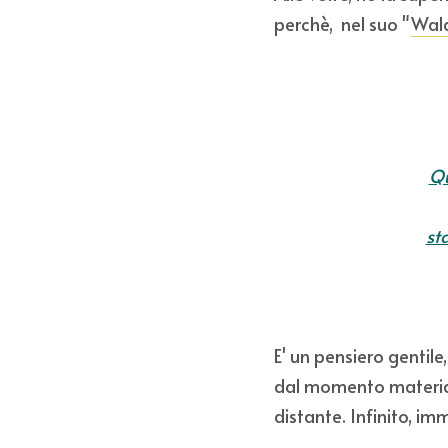
perchè,  nel suo "
Wal
Qu
st
E' un pensiero gentile
dal momento material
distante. Infinito, im