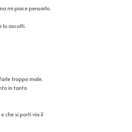
 ma mi piace pensarlo.
 lo ascolti.
farle troppo male. 
nto in tanto 
che si porti via il 