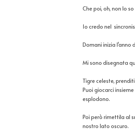
Che poi, oh, non lo s
Io credo nel  sincroni
Domani inizia l'anno d
Mi sono disegnata qu
Tigre celeste, prendit
Puoi giocarci insieme a
esplodono. 
Poi però rimettila al s
nostro lato oscuro.