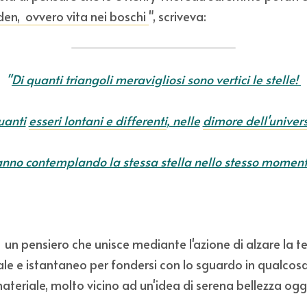
den
,  ovvero vita nei boschi 
", scriveva:
"
Di quanti triangoli meravigliosi sono vertici le stelle! 
anti
esseri lontani e differenti
, nelle
dimore dell'univer
anno contemplando la stessa stella nello stesso moment
,  un pensiero che unisce mediante l'azione di alzare la t
e e istantaneo per fondersi con lo sguardo in qualcosa
materiale, molto vicino ad un'idea di serena bellezza ogg