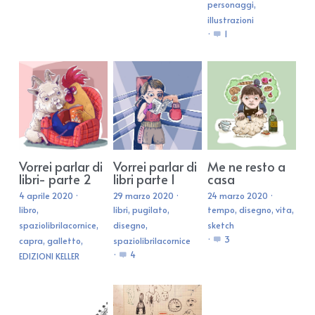
personaggi,
illustrazioni
·
1
Vorrei parlar di
Vorrei parlar di
Me ne resto a
libri- parte 2
libri parte 1
casa
4 aprile 2020
·
29 marzo 2020
·
24 marzo 2020
·
libro,
libri,
pugilato,
tempo,
disegno,
vita,
spaziolibrilacornice,
disegno,
sketch
·
3
capra,
galletto,
spaziolibrilacornice
·
4
EDIZIONI KELLER