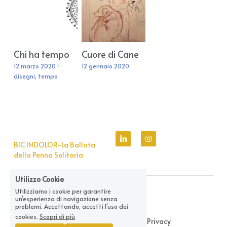
Chi ha tempo
Cuore di Cane
12 marzo 2020
·
12 gennaio 2020
disegni,
tempo
BIC INDOLOR-La Ballata 
della Penna Solitaria
Utilizzo Cookie
Utilizziamo i cookie per garantire
Bic Indolor 2025
un'esperienza di navigazione senza
problemi. Accettando, accetti l'uso dei
cookies.
Scopri di più
Termini & Condizioni
Normativa sulla Privacy