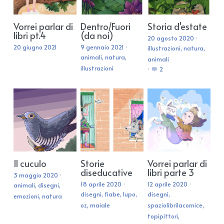
Vorrei parlar di
Dentro/Fuori
Storia d'estate
libri pt.4
(da noi)
20 agosto 2020
·
20 giugno 2021
9 gennaio 2021
·
illustrazioni,
natura,
animali,
natura,
animali
illustrazioni
·
2
Il cuculo
Storie
Vorrei parlar di
diseducative
libri parte 3
3 maggio 2020
·
18 aprile 2020
·
12 aprile 2020
·
animali,
disegni,
disegni,
fiabe,
lupo,
disegni,
emozioni,
natura
oz,
maiale
spaziolibrilacornice,
topipittori,