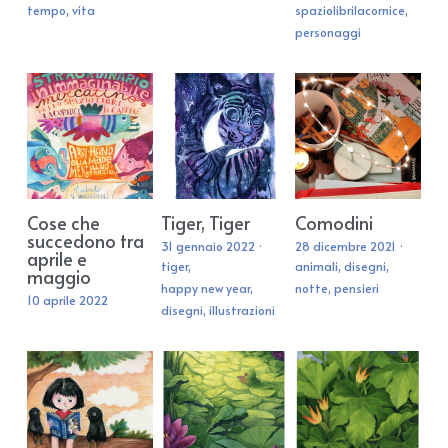
tempo,
vita
spaziolibrilacornice,
personaggi
Cose che
Tiger, Tiger
Comodini
succedono tra
31 gennaio 2022
·
28 dicembre 2021
·
aprile e
tiger,
animali,
disegni,
maggio
happy new year,
notte,
pensieri
10 aprile 2022
disegni,
illustrazioni