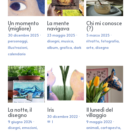
Un momento
La mente
Chi mi conosce
(migliore)
navigava
(?)
30 dicembre 2025
·
23 maggio 2025
·
5 marzo 2025
·
personaggi,
disegni,
musica,
ritratto,
fotografia,
illustrazioni,
album,
grafica,
dark
arte,
disegno
calendario
La notte, il
Iris
Il lunedì del
disegno
villaggio
30 dicembre 2022
·
9 giugno 2024
·
1
9 maggio 2022
·
disegni,
emozioni,
animali,
cartapesta,