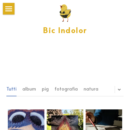
Home
Bic Indolor
Gallery
Bio&Contatti
Download
Cerca
Tutti
album
pig
fotografia
natura
SCRIVIMI!